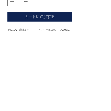
カートに追加する
商品の詳細です。ここに販売する商品
のサイズ、特徴、素材、取扱い方法な
どの詳細を入力しましょう。
商品情報
商品の詳細について記入する欄です。
返品・返金ポリシー
ここに販売する商品のサイズ、特徴、
素材、取扱い方法などの詳細を入力し
商品の返品・返金について記入する欄
ましょう。また、商品のセールスポイ
配送情報
です。購入後、どのように返品または
ントを入力して、購入者の興味を引き
返金できるかを詳しく示しましょう。
つけましょう。
商品の配送について記入する欄です。
手続きを明確に示すことでショップと
ここに商品の配送方法や梱包、配送料
購入者の信頼関係を築くことができま